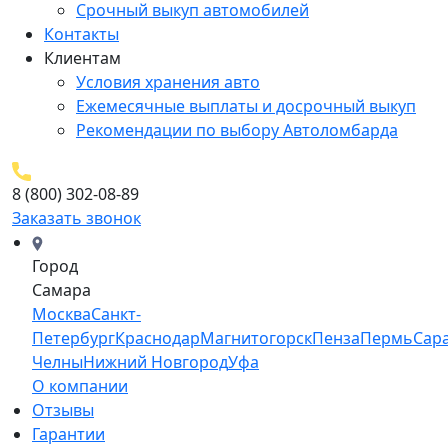
Срочный выкуп автомобилей
Контакты
Клиентам
Условия хранения авто
Ежемесячные выплаты и досрочный выкуп
Рекомендации по выбору Автоломбарда
8 (800) 302-08-89
Заказать звонок
Город
Самара
Москва
Санкт-
Петербург
Краснодар
Магнитогорск
Пенза
Пермь
Сар
Челны
Нижний Новгород
Уфа
О компании
Отзывы
Гарантии