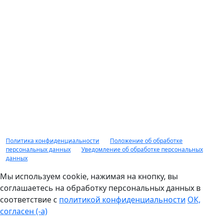
Тольятти, ул. Карбышева, влд. 2а, оф. 403, ком. 18. Займ под
залог движимого имущества предоставляется гр. РФ в
соответствии с правилами предоставления займов под
залог движимого имущества, распоряжениями, приказами
рекламными мероприятиями ООО "Авто Ломбард"
действующими на момент обращения за получением
займа. Заимодавец вправе отказать в предоставлении
займа без объяснения причин. Доп. комиссии не
взимается. Сумма займа от 10 000 рублей до 10 000 000
рублей, срок займа от 1 дня до 1 года, минимальная
процентная ставка по займу от 2%, оценка обеспечения до
90% от рыночной стоимости. НЕ ЯВЛЯЕТСЯ ПУБЛИЧНОЙ
ОФЕРТОЙ.
Политика конфиденциальности
|
Положение об обработке
персональных данных
|
Уведомление об обработке персональных
данных
Мы используем cookie, нажимая на кнопку, вы
соглашаетесь на обработку персональных данных в
соответствие с
политикой конфиденциальности
ОК,
согласен (-а)