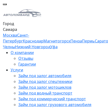
Город
Самара
Москва
Санкт-
Петербург
Краснодар
Магнитогорск
Пенза
Пермь
Сарат
Челны
Нижний Новгород
Уфа
О компании
Отзывы
Гарантии
Услуги
Займ под залог автомобиля
Займ под залог спецтехники
Займ под залог мотоциклов
Займ под водный транспорт
Займ под коммерческий транспорт
Займ под залог грузового автомобиля